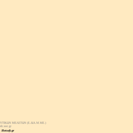
ΤΙΚΩΝ ΜΕΛΕΤΩΝ (Ε.ΔΙΑ.Μ.ΜΕ.)
dc.uoc.gr
:
Hotsoft.gr