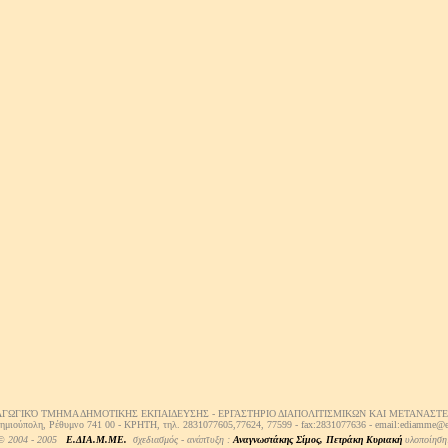
ΑΓΩΓΙΚΌ ΤΜΗΜΑ ΔΗΜΟΤΙΚΗΣ ΕΚΠΑΙΔΕΥΣΗΣ - ΕΡΓΑΣΤΗΡΙΟ ΔΙΑΠΟΛΙΤΙΣΜΙΚΩΝ ΚΑΙ ΜΕΤΑΝΑΣΤΕΥ
ημιούπολη, Ρέθυμνο 741 00 - ΚΡΗΤΗ, τηλ. 2831077605,77624, 77599 - fax:2831077636 - email:ediamme@e
 © 2004 - 2005
Ε.ΔΙΑ.Μ.ΜΕ.
σχεδιασμός - ανάπτυξη :
Αναγνωστάκης Σίμος,
Πετράκη Κυριακή
υλοποίηση