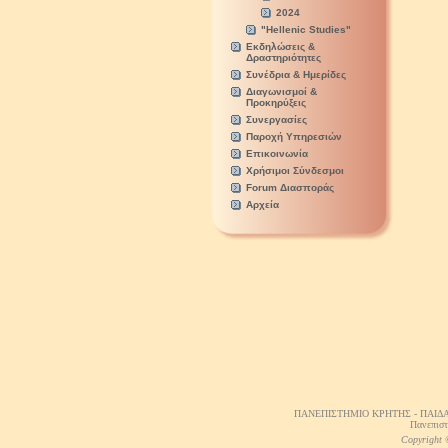
2024
"Hellenic Studies"
Εκδηλώσεις &
Δραστηριότητες
Συνέδρια & Ημερίδες
Διαγωνισμοί &
Προκηρύξεις
Συνεργασίες
Παροχή Υπηρεσιών
Επικοινωνία
Χρήσιμοι Σύνδεσμοι
Forum Διασποράς
Αρχεία
ΠΑΝΕΠΙΣΤΗΜΙΟ ΚΡΗΤΗΣ - ΠΑΙΔ
Πανεπιστ
Copyright